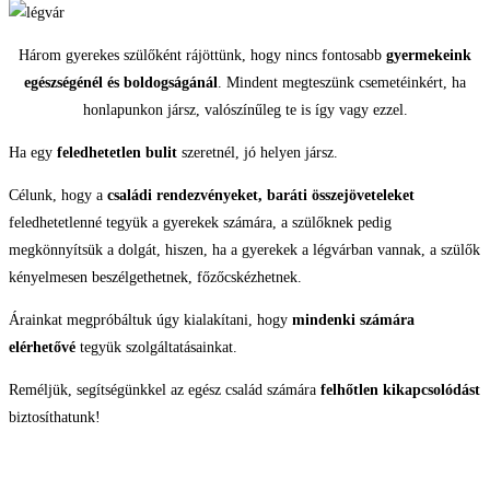
Három gyerekes szülőként rájöttünk, hogy nincs fontosabb
gyermekeink
egészségénél és boldogságánál
. Mindent megteszünk csemetéinkért, ha
honlapunkon jársz, valószínűleg te is így vagy ezzel.
Ha egy
feledhetetlen bulit
szeretnél, jó helyen jársz.
Célunk, hogy a
családi rendezvényeket, baráti összejöveteleket
feledhetetlenné tegyük a gyerekek számára, a szülőknek pedig
megkönnyítsük a dolgát, hiszen, ha a gyerekek a légvárban vannak, a szülők
kényelmesen beszélgethetnek, főzőcskézhetnek.
Árainkat megpróbáltuk úgy kialakítani, hogy
mindenki számára
elérhetővé
tegyük szolgáltatásainkat.
Reméljük, segítségünkkel az egész család számára
felhőtlen kikapcsolódást
biztosíthatunk!
KAPCSOLAT